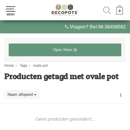
0
0
MENU
MENU
Vragen? Bel 06-36458562
Open filters
Home
Tags
ovale pot
Producten getagd met ovale pot
Naam aflopend
1
Geen producten gevonden!...