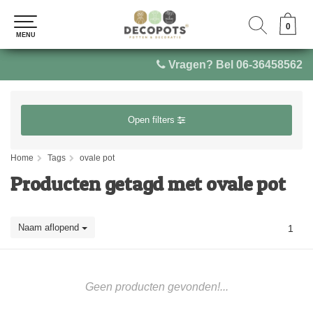
0
0
MENU
MENU
Vragen? Bel 06-36458562
Open filters
Home
Tags
ovale pot
Producten getagd met ovale pot
Naam aflopend
1
Geen producten gevonden!...