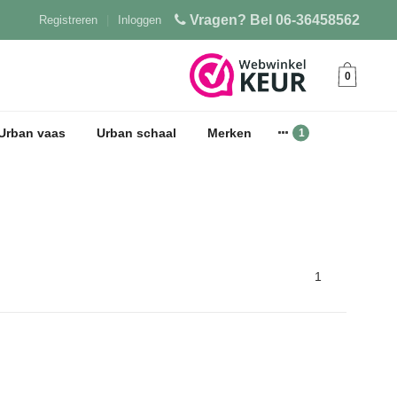
Vragen? Bel 06-36458562
Registreren
|
Inloggen
0
Urban vaas
Urban schaal
Merken
1