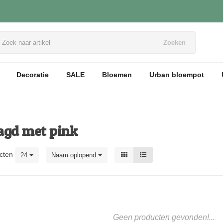
Zoeken
Decoratie
SALE
Bloemen
Urban bloempot
agd met pink
cten
24
Naam oplopend
Geen producten gevonden!...