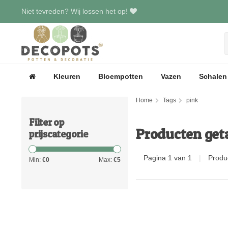
Niet tevreden? Wij lossen het op!
Kleuren
Bloempotten
Vazen
Schalen
Home
Tags
pink
Filter op
Producten get
prijscategorie
Pagina 1 van 1
|
Produ
Min:
€
0
Max:
€
5