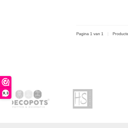
Pagina 1 van 1
|
Product
9,3