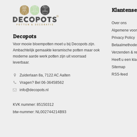
Klantense
Over ons
Algemene voo
Decopots
Privacy Policy
Voor mooie bloempotten moet u bij Decopots zijn.
Betaalmethod
Ambachtelijk gemaakte keramische potten maar ook
Verzenden & re
moderne aarde werk potten zijn uit voorraad
Heeft u een kla
leverbaar.
Sitemap
RSS-feed
Zuiderlaan 8a, 7122 AC Aalten
Vragen? Bel 06-36458562
info@decopots.nl
KVK nummer: 85150312
btw-nummer: NL002744214B93