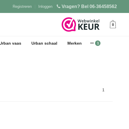
Vragen? Bel 06-36458562
Registreren
|
Inloggen
0
Urban vaas
Urban schaal
Merken
1