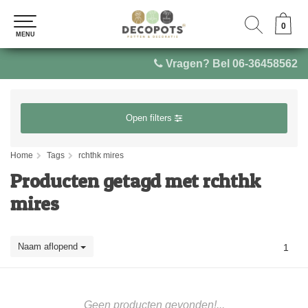
0
0
MENU
MENU
Vragen? Bel 06-36458562
Open filters
Home
Tags
rchthk mires
Producten getagd met rchthk
mires
Naam aflopend
1
Geen producten gevonden!...