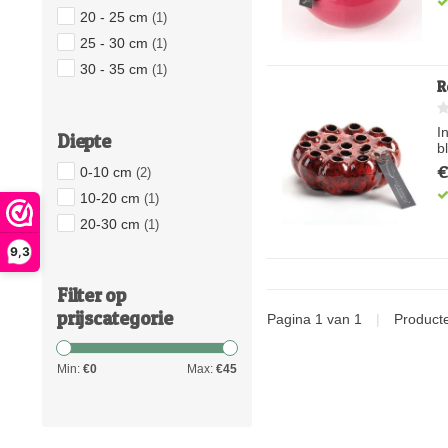
20 - 25 cm
(1)
25 - 30 cm
(1)
30 - 35 cm
(1)
R
I
Diepte
b
€
0-10 cm
(2)
10-20 cm
(1)
20-30 cm
(1)
9,3
Filter op
prijscategorie
Pagina 1 van 1
|
Product
Min:
€
0
Max:
€
45