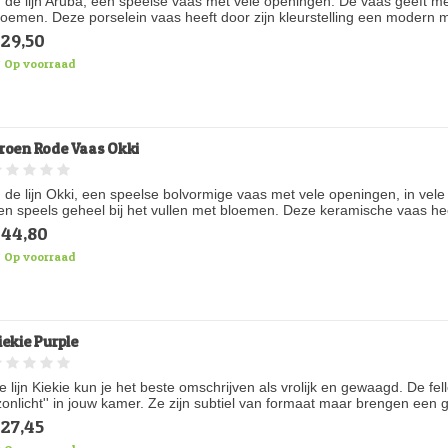
n de lijn Aruba, een speelse vaas met vele openingen. De vaas geeft me
loemen. Deze porselein vaas heeft door zijn kleurstelling een modern met 
29,50
Op voorraad
roen Rode Vaas Okki
n de lijn Okki, een speelse bolvormige vaas met vele openingen, in vele
en speels geheel bij het vullen met bloemen. Deze keramische vaas heeft e
44,80
Op voorraad
iekie Purple
e lijn Kiekie kun je het beste omschrijven als vrolijk en gewaagd. De fel
'zonlicht'' in jouw kamer. Ze zijn subtiel van formaat maar brengen een g
27,45