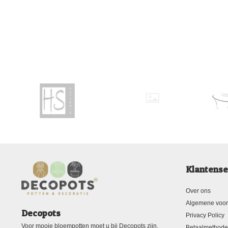
Klantense
Over ons
Algemene voo
Decopots
Privacy Policy
Voor mooie bloempotten moet u bij Decopots zijn.
Betaalmethod