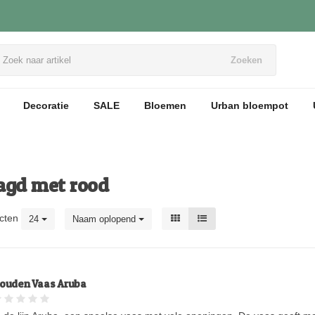
Zoeken
Decoratie
SALE
Bloemen
Urban bloempot
agd met rood
cten
24
Naam oplopend
ouden Vaas Aruba