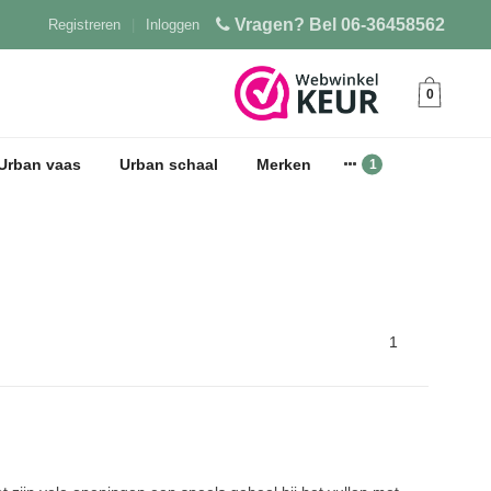
Vragen? Bel 06-36458562
Registreren
|
Inloggen
0
Urban vaas
Urban schaal
Merken
1