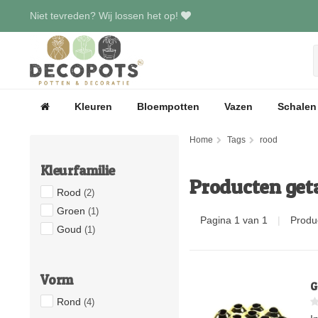
Niet tevreden? Wij lossen het op!
Kleuren
Bloempotten
Vazen
Schalen
Home
Tags
rood
Kleurfamilie
Producten get
Rood
(2)
Groen
(1)
Pagina 1 van 1
|
Produ
Goud
(1)
Vorm
G
Rond
(4)