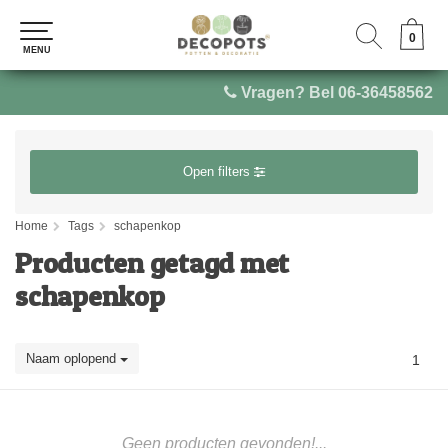
0
0
MENU
MENU
Vragen? Bel 06-36458562
Open filters
Home
Tags
schapenkop
Producten getagd met
schapenkop
Naam oplopend
1
Geen producten gevonden!...