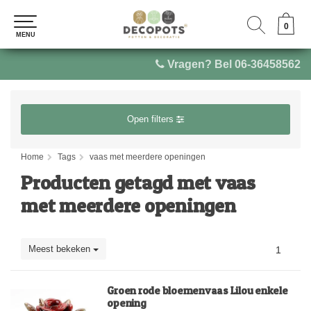
0
0
MENU
MENU
Vragen? Bel 06-36458562
Open filters
Home
Tags
vaas met meerdere openingen
Producten getagd met vaas
met meerdere openingen
Meest bekeken
1
Groen rode bloemenvaas Lilou enkele
opening