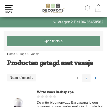
0
0
MENU
MENU
Vragen? Bel 06-36458562
Open filters
Home
Tags
vaasje
Producten getagd met vaasje
Naam aflopend
1
2
Witte vaas Barbapapa
De witte bloemenvaas Barbapapa is een
bolvormige vaas welke met zijn dubbele bol