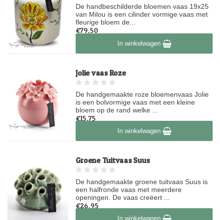
De handbeschilderde bloemen vaas 19x25
van Milou is een cilinder vormige vaas met
fleurige bloem de...
€79,50
Op voorraad
In winkelwagen
Jolie vaas Roze
De handgemaakte roze bloemenvaas Jolie
is een bolvormige vaas met een kleine
bloem op de rand welke ...
€15,75
Op voorraad
In winkelwagen
Groene Tuitvaas Suus
De handgemaakte groene tuitvaas Suus is
een halfronde vaas met meerdere
openingen. De vaas creëert ...
€26,95
Op voorraad
In winkelwagen