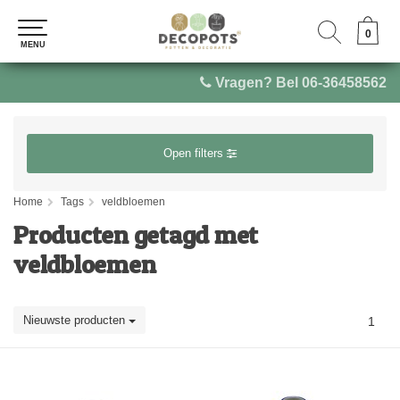
0
0
MENU
MENU
Vragen? Bel 06-36458562
Open filters
Home
Tags
veldbloemen
Producten getagd met
veldbloemen
Nieuwste producten
1