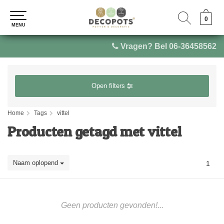
0
0
MENU
MENU
Vragen? Bel 06-36458562
Open filters
Home
Tags
vittel
Producten getagd met vittel
Naam oplopend
1
Geen producten gevonden!...