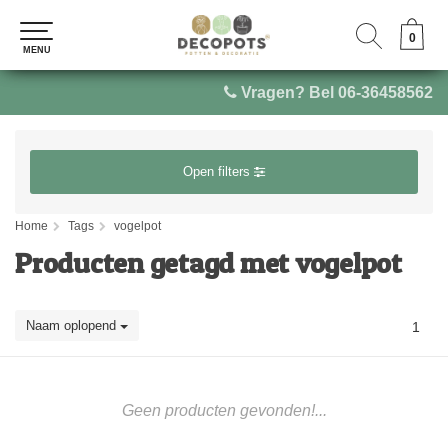
0
0
MENU
MENU
Vragen? Bel 06-36458562
Open filters
Home
Tags
vogelpot
Producten getagd met vogelpot
Naam oplopend
1
Geen producten gevonden!...