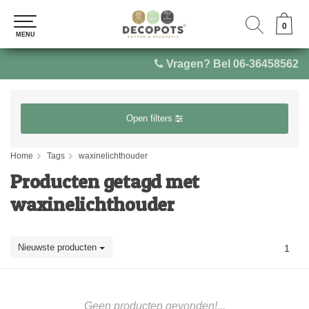
0
0
MENU
MENU
Vragen? Bel 06-36458562
Open filters
Home
Tags
waxinelichthouder
Producten getagd met
waxinelichthouder
Nieuwste producten
1
Geen producten gevonden!...