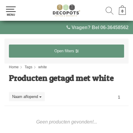
0
0
MENU
MENU
Vragen? Bel 06-36458562
Open filters
Home
Tags
white
Producten getagd met white
Naam aflopend
1
Geen producten gevonden!...