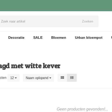
Zoeken
Decoratie
SALE
Bloemen
Urban bloempot
agd met witte kever
cten
12
Naam oplopend
Geen producten gevonden!...