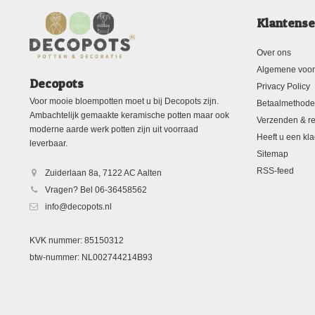
Klantense
Over ons
Algemene voo
Decopots
Privacy Policy
Voor mooie bloempotten moet u bij Decopots zijn.
Betaalmethod
Ambachtelijk gemaakte keramische potten maar ook
Verzenden & re
moderne aarde werk potten zijn uit voorraad
Heeft u een kla
leverbaar.
Sitemap
RSS-feed
Zuiderlaan 8a, 7122 AC Aalten
Vragen? Bel 06-36458562
info@decopots.nl
KVK nummer: 85150312
btw-nummer: NL002744214B93