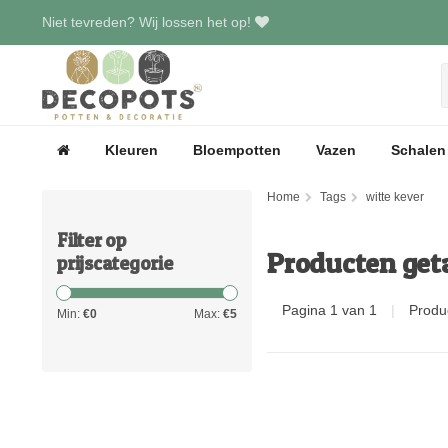
Niet tevreden? Wij lossen het op!
Kleuren
Bloempotten
Vazen
Schalen
Home
Tags
witte kever
Filter op
Producten get
prijscategorie
Pagina 1 van 1
|
Produ
Min:
€
0
Max:
€
5