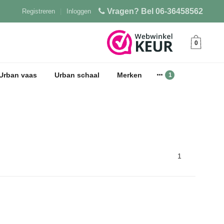
Vragen? Bel 06-36458562
Registreren
|
Inloggen
0
Urban vaas
Urban schaal
Merken
1