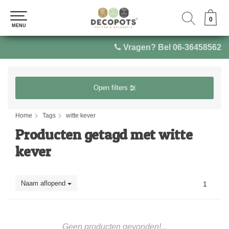
0
0
MENU
MENU
Vragen? Bel 06-36458562
Open filters
Home
Tags
witte kever
Producten getagd met witte
kever
Naam aflopend
1
Geen producten gevonden!...