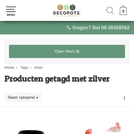
0
0
MENU
MENU
Vragen? Bel 06-36458562
Open filters
Home
Tags
zilver
Producten getagd met zilver
Naam oplopend
1