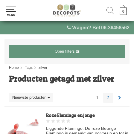
0
0
MENU
MENU
Vragen? Bel 06-36458562
Open filters
Home
Tags
zilver
Producten getagd met zilver
Nieuwste producten
1
2
Roze Flamingo en jonge
Liggende Flamingo. De roze kleurige
Flamingo is gemaakt van polyresin en tot in