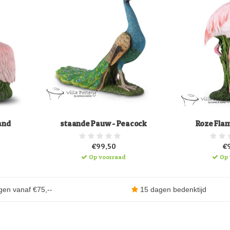
and
staande Pauw - Peacock
Roze Fla
€99,50
€
Op voorraad
Op 
gen vanaf €75,--
15 dagen bedenktijd