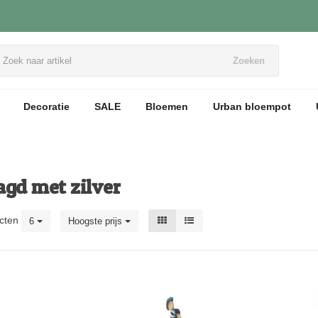
Zoeken
Decoratie
SALE
Bloemen
Urban bloempot
agd met zilver
cten
6
Hoogste prijs