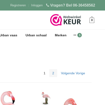
Vragen? Bel 06-36458562
Registreren
|
Inloggen
0
Urban vaas
Urban schaal
Merken
1
2
Volgende Vorige