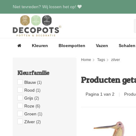
Niet tevreden? Wij lossen het op!
Kleuren
Bloempotten
Vazen
Schalen
Home
Tags
zilver
Kleurfamilie
Producten get
Blauw
(1)
Rood
(1)
Pagina 1 van 2
|
Produ
Grijs
(2)
Roze
(6)
Groen
(1)
Zilver
(2)