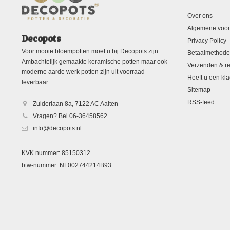
Over ons
Algemene voo
Decopots
Privacy Policy
Voor mooie bloempotten moet u bij Decopots zijn.
Betaalmethod
Ambachtelijk gemaakte keramische potten maar ook
Verzenden & re
moderne aarde werk potten zijn uit voorraad
Heeft u een kla
leverbaar.
Sitemap
RSS-feed
Zuiderlaan 8a, 7122 AC Aalten
Vragen? Bel 06-36458562
info@decopots.nl
KVK nummer: 85150312
btw-nummer: NL002744214B93