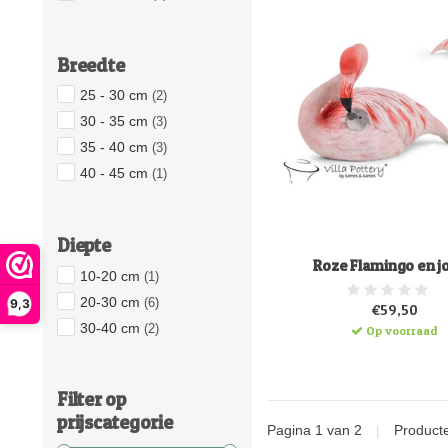
Breedte
25 - 30 cm
(2)
30 - 35 cm
(3)
35 - 40 cm
(3)
40 - 45 cm
(1)
Diepte
Roze Flamingo en j
10-20 cm
(1)
20-30 cm
(6)
9,3
€59,50
30-40 cm
(2)
Op voorraad
Filter op
prijscategorie
Pagina 1 van 2
|
Product