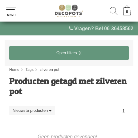
0
0
MENU
MENU
Vragen? Bel 06-36458562
Open filters
Home
Tags
zilveren pot
Producten getagd met zilveren
pot
Nieuwste producten
1
Geen producten gevonden!...