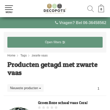
0
0
MENU
MENU
Vragen? Bel 06-36458562
Open filters
Home
Tags
zwarte vaas
Producten getagd met zwarte
vaas
Nieuwste producten
1
Groen Roze schaal vaas Coral