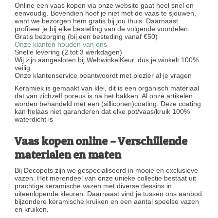
Online een vaas kopen via onze website gaat heel snel en
eenvoudig. Bovendien hoef je niet met de vaas te sjouwen,
want we bezorgen hem gratis bij jou thuis. Daarnaast
profiteer je bij elke bestelling van de volgende voordelen:
Gratis bezorging (bij een besteding vanaf €50)
Onze klanten houden van ons
Snelle levering (2 tot 3 werkdagen)
Wij zijn aangesloten bij WebwinkelKeur, dus je winkelt 100%
veilig
Onze klantenservice beantwoordt met plezier al je vragen
Keramiek is gemaakt van klei, dit is een organisch materiaal
dat van zichzelf poreus is na het bakken. Al onze artikelen
worden behandeld met een (silliconen)coating. Deze coating
kan helaas niet garanderen dat elke pot/vaas/kruik 100%
waterdicht is
Vaas kopen online – Verschillende
materialen en maten
Bij Decopots zijn we gespecialiseerd in mooie en exclusieve
vazen. Het merendeel van onze unieke collectie bestaat uit
prachtige keramische vazen met diverse dessins in
uiteenlopende kleuren. Daarnaast vind je tussen ons aanbod
bijzondere keramische kruiken en een aantal speelse vazen
en kruiken.