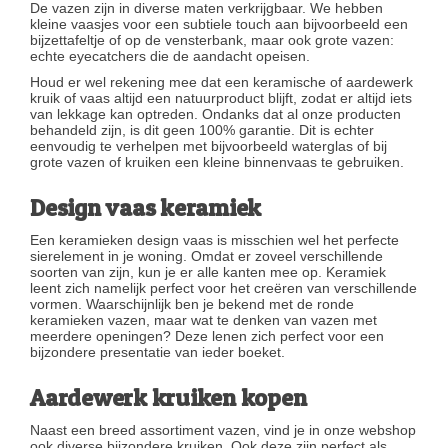
De vazen zijn in diverse maten verkrijgbaar. We hebben
kleine vaasjes voor een subtiele touch aan bijvoorbeeld een
bijzettafeltje of op de vensterbank, maar ook grote vazen:
echte eyecatchers die de aandacht opeisen.
Houd er wel rekening mee dat een keramische of aardewerk
kruik of vaas altijd een natuurproduct blijft, zodat er altijd iets
van lekkage kan optreden. Ondanks dat al onze producten
behandeld zijn, is dit geen 100% garantie. Dit is echter
eenvoudig te verhelpen met bijvoorbeeld waterglas of bij
grote vazen of kruiken een kleine binnenvaas te gebruiken.
Design vaas keramiek
Een keramieken design vaas is misschien wel het perfecte
sierelement in je woning. Omdat er zoveel verschillende
soorten van zijn, kun je er alle kanten mee op. Keramiek
leent zich namelijk perfect voor het creëren van verschillende
vormen. Waarschijnlijk ben je bekend met de ronde
keramieken vazen, maar wat te denken van vazen met
meerdere openingen? Deze lenen zich perfect voor een
bijzondere presentatie van ieder boeket.
Aardewerk kruiken kopen
Naast een breed assortiment vazen, vind je in onze webshop
ook diverse bijzondere kruiken. Ook deze zijn perfect als