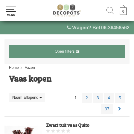
0
0
MENU
MENU
Vragen? Bel 06-36458562
Open filters
Home
Vazen
Vaas kopen
Naam aflopend
1
2
3
4
5
37
Zwart tuit vaas Quito