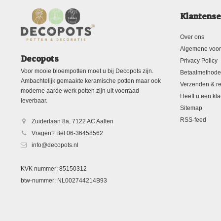
Klantense
Over ons
Algemene voo
Decopots
Privacy Policy
Voor mooie bloempotten moet u bij Decopots zijn.
Betaalmethod
Ambachtelijk gemaakte keramische potten maar ook
Verzenden & re
moderne aarde werk potten zijn uit voorraad
Heeft u een kla
leverbaar.
Sitemap
RSS-feed
Zuiderlaan 8a, 7122 AC Aalten
Vragen? Bel 06-36458562
info@decopots.nl
KVK nummer: 85150312
btw-nummer: NL002744214B93