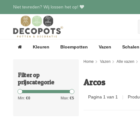
Niet tevreden? Wij lossen het op!
Kleuren
Bloempotten
Vazen
Schalen
Home
Vazen
Alle vazen
Filter op
Arcos
prijscategorie
Pagina 1 van 1
|
Produ
Min:
€
0
Max:
€
5