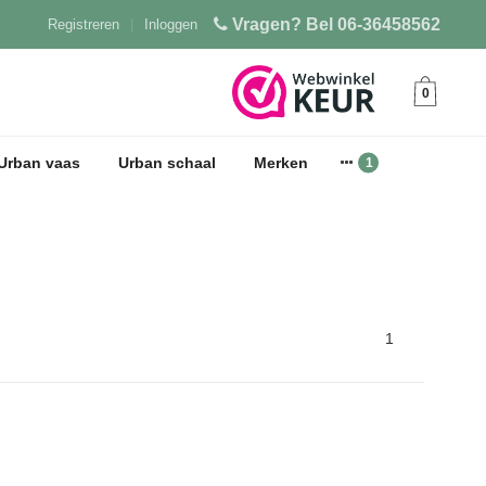
Vragen? Bel 06-36458562
Registreren
|
Inloggen
0
Urban vaas
Urban schaal
Merken
1