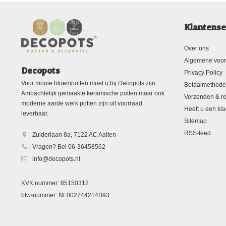
Klantense
Over ons
Algemene voo
Decopots
Privacy Policy
Voor mooie bloempotten moet u bij Decopots zijn.
Betaalmethod
Ambachtelijk gemaakte keramische potten maar ook
Verzenden & re
moderne aarde werk potten zijn uit voorraad
Heeft u een kla
leverbaar.
Sitemap
RSS-feed
Zuiderlaan 8a, 7122 AC Aalten
Vragen? Bel 06-36458562
info@decopots.nl
KVK nummer: 85150312
btw-nummer: NL002744214B93