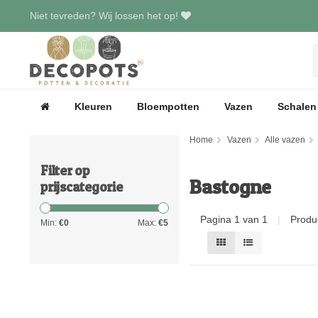
Niet tevreden? Wij lossen het op!
Kleuren
Bloempotten
Vazen
Schalen
Home
Vazen
Alle vazen
Filter op
Bastogne
prijscategorie
Pagina 1 van 1
|
Produ
Min:
€
0
Max:
€
5