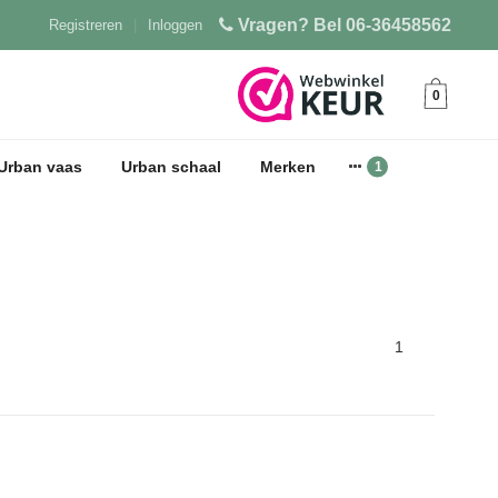
Vragen? Bel 06-36458562
Registreren
|
Inloggen
0
Urban vaas
Urban schaal
Merken
1