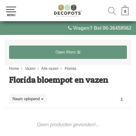
0
0
MENU
MENU
Vragen? Bel 06-36458562
Open filters
Home
Vazen
Alle vazen
Florida
Florida bloempot en vazen
Naam oplopend
1
Geen producten gevonden!...