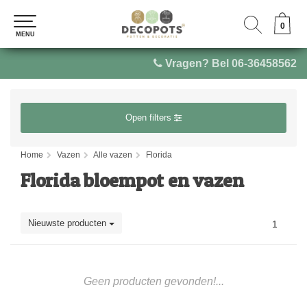
0
0
MENU
MENU
Vragen? Bel 06-36458562
Open filters
Home
Vazen
Alle vazen
Florida
Florida bloempot en vazen
Nieuwste producten
1
Geen producten gevonden!...