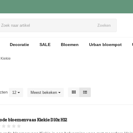
Zoeken
Decoratie
SALE
Bloemen
Urban bloempot
Kiekie
cten
12
Meest bekeken
ode bloemenvaas Kiekie D10x H12