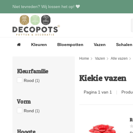
Niet tevreden? Wij lossen het op!
Kleuren
Bloempotten
Vazen
Schalen
Home
Vazen
Alle vazen
Kleurfamilie
Kiekie vazen
Rood
(1)
Pagina 1 van 1
|
Produ
Vorm
Rond
(1)
R
Hoogte