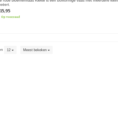
e rode bloemenvaas Kiekie is een bolvormige vaas met meerdere klei
reëert.
15,95
Op voorraad
en
12
Meest bekeken