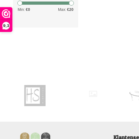
Min:
€
0
Max:
€
20
9,3
Klantense