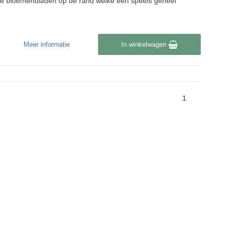
ne bloemenbladen op de rand welke een speels geheel
Meer informatie
In winkelwagen
1