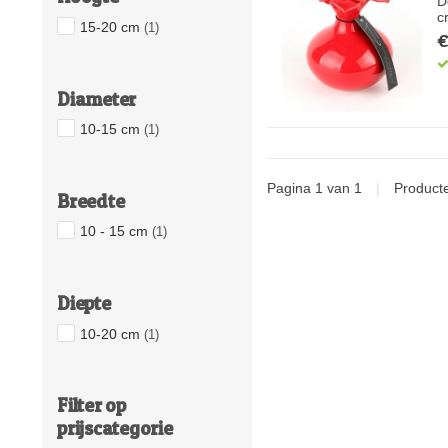
D
c
15-20 cm
(1)
€
Diameter
10-15 cm
(1)
Pagina 1 van 1
|
Product
Breedte
10 - 15 cm
(1)
Diepte
10-20 cm
(1)
Filter op
prijscategorie