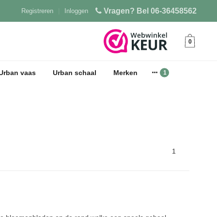
Vragen? Bel 06-36458562
Registreren
|
Inloggen
0
Urban vaas
Urban schaal
Merken
1