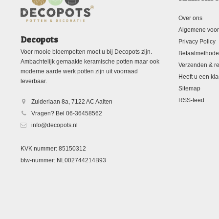
Over ons
Algemene voo
Decopots
Privacy Policy
Voor mooie bloempotten moet u bij Decopots zijn.
Betaalmethod
Ambachtelijk gemaakte keramische potten maar ook
Verzenden & re
moderne aarde werk potten zijn uit voorraad
Heeft u een kla
leverbaar.
Sitemap
RSS-feed
Zuiderlaan 8a, 7122 AC Aalten
Vragen? Bel 06-36458562
info@decopots.nl
KVK nummer: 85150312
btw-nummer: NL002744214B93