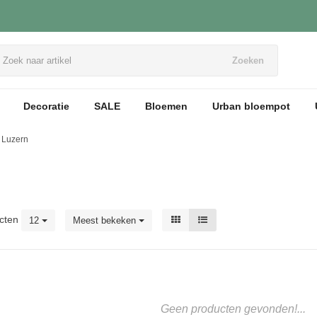
Zoeken
Decoratie
SALE
Bloemen
Urban bloempot
Luzern
cten
12
Meest bekeken
Geen producten gevonden!...