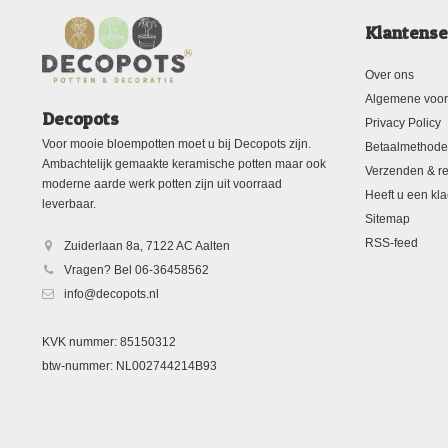
Klantense
Over ons
Algemene voo
Decopots
Privacy Policy
Voor mooie bloempotten moet u bij Decopots zijn.
Betaalmethod
Ambachtelijk gemaakte keramische potten maar ook
Verzenden & re
moderne aarde werk potten zijn uit voorraad
Heeft u een kla
leverbaar.
Sitemap
RSS-feed
Zuiderlaan 8a, 7122 AC Aalten
Vragen? Bel 06-36458562
info@decopots.nl
KVK nummer: 85150312
btw-nummer: NL002744214B93