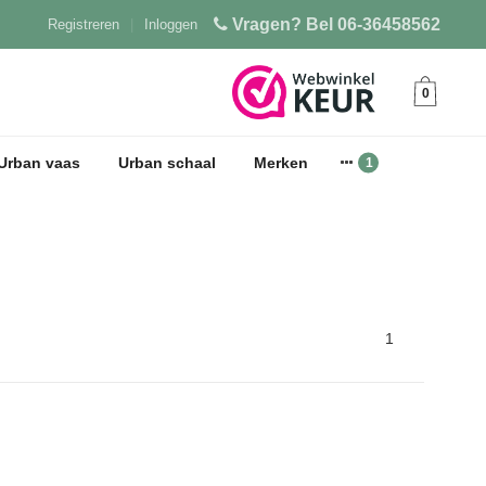
Vragen? Bel 06-36458562
Registreren
|
Inloggen
0
Urban vaas
Urban schaal
Merken
1