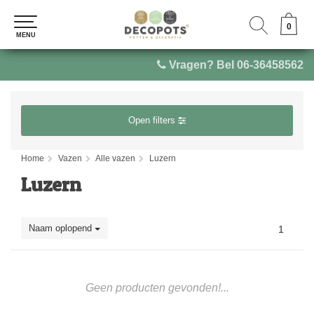
0
0
MENU
MENU
Vragen? Bel 06-36458562
Open filters
Home
Vazen
Alle vazen
Luzern
Luzern
Naam oplopend
1
Geen producten gevonden!...