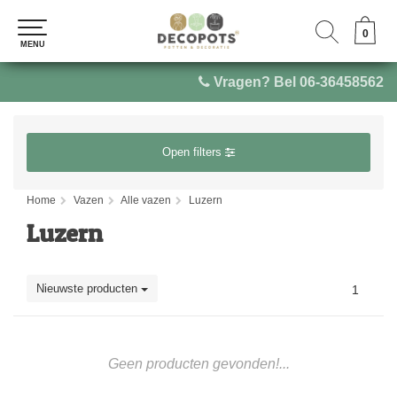
0
0
MENU
MENU
Vragen? Bel 06-36458562
Open filters
Home
Vazen
Alle vazen
Luzern
Luzern
Nieuwste producten
1
Geen producten gevonden!...