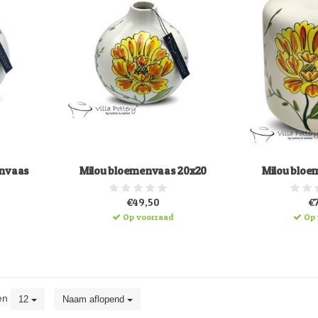
envaas
Milou bloemenvaas 20x20
Milou bloe
€49,50
€
Op voorraad
Op 
en
12
Naam aflopend