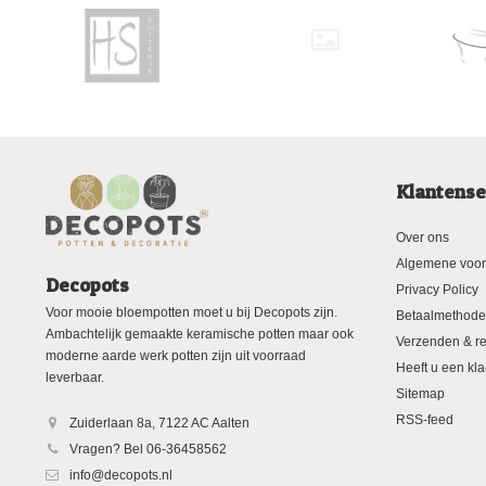
Klantense
Over ons
Algemene voo
Decopots
Privacy Policy
Voor mooie bloempotten moet u bij Decopots zijn.
Betaalmethod
Ambachtelijk gemaakte keramische potten maar ook
Verzenden & re
moderne aarde werk potten zijn uit voorraad
Heeft u een kla
leverbaar.
Sitemap
RSS-feed
Zuiderlaan 8a, 7122 AC Aalten
Vragen? Bel 06-36458562
info@decopots.nl