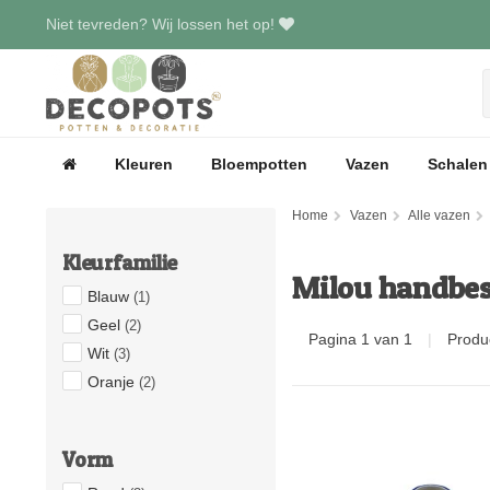
Niet tevreden? Wij lossen het op!
Kleuren
Bloempotten
Vazen
Schalen
Home
Vazen
Alle vazen
Kleurfamilie
Milou handbes
Blauw
(1)
Geel
(2)
Pagina 1 van 1
|
Produ
Wit
(3)
Oranje
(2)
Vorm