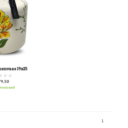
menvaas 19x25
79,50
voorraad
1