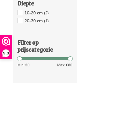
Diepte
10-20 cm
(2)
20-30 cm
(1)
Filter op
prijscategorie
9,3
Min:
€
0
Max:
€
80