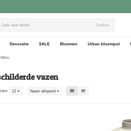
Zoeken
Decoratie
SALE
Bloemen
Urban bloempot
Milou
childerde vazen
cten
12
Naam aflopend