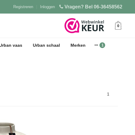
Vragen? Bel 06-36458562
Registreren
|
Inloggen
0
Urban vaas
Urban schaal
Merken
1