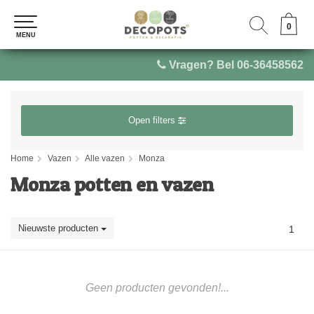
0
0
MENU
MENU
Vragen? Bel 06-36458562
Open filters
Home
Vazen
Alle vazen
Monza
Monza potten en vazen
Nieuwste producten
1
Geen producten gevonden!...