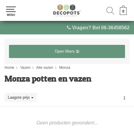
0
0
MENU
MENU
Vragen? Bel 06-36458562
Open filters
Home
Vazen
Alle vazen
Monza
Monza potten en vazen
Laagste prijs
1
Geen producten gevonden!...