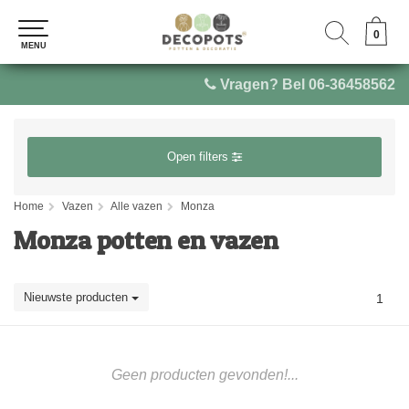
0
0
MENU
MENU
Vragen? Bel 06-36458562
Open filters
Home
Vazen
Alle vazen
Monza
Monza potten en vazen
Nieuwste producten
1
Geen producten gevonden!...