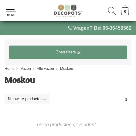
0
0
MENU
MENU
Vragen? Bel 06-36458562
Open filters
Home
Vazen
Alle vazen
Moskou
Moskou
Nieuwste producten
1
Geen producten gevonden!...