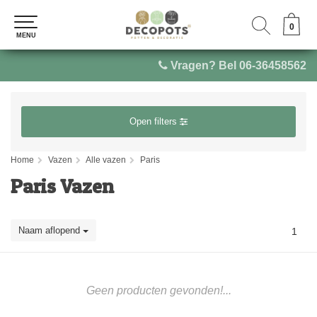
0
0
MENU
MENU
Vragen? Bel 06-36458562
Open filters
Home
Vazen
Alle vazen
Paris
Paris Vazen
Naam aflopend
1
Geen producten gevonden!...