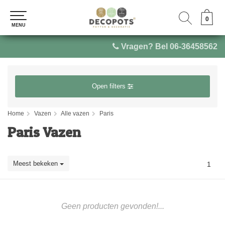
0
0
MENU
MENU
Vragen? Bel 06-36458562
Open filters
Home
Vazen
Alle vazen
Paris
Paris Vazen
Meest bekeken
1
Geen producten gevonden!...