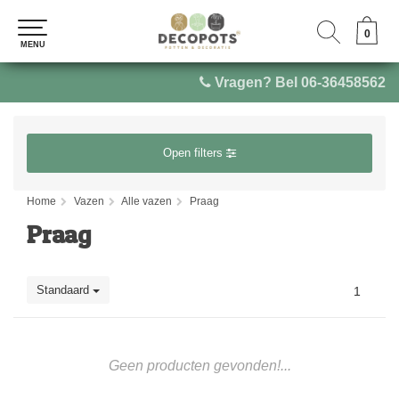
0
0
MENU
MENU
Vragen? Bel 06-36458562
Open filters
Home
Vazen
Alle vazen
Praag
Praag
Standaard
1
Geen producten gevonden!...