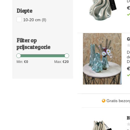
D
€
Diepte
10-20 cm
(8)
G
Filter op
prijscategorie
D
d
D
Min:
€
0
Max:
€
20
€
Gratis bezor
B