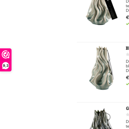
D
t
D
€
B
D
9,3
b
D
€
G
D
t