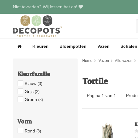
Niet tevreden? Wij lossen het op!
Kleuren
Bloempotten
Vazen
Schalen
Home
Vazen
Alle vazen
Kleurfamilie
Tortile
Blauw
(3)
Grijs
(2)
Pagina 1 van 1
|
Produ
Groen
(3)
Vorm
B
Rond
(8)