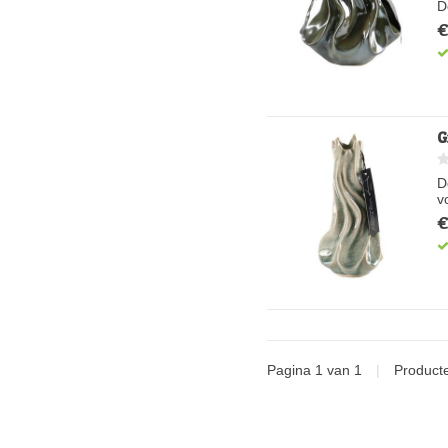
D
€
G
D
v
€
Pagina 1 van 1
|
Product