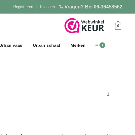
Vragen? Bel 06-36458562
Registreren
|
Inloggen
0
Urban vaas
Urban schaal
Merken
1