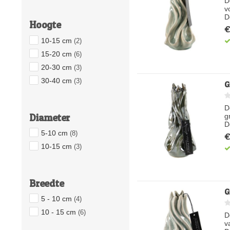
D
v
D
Hoogte
€
10-15 cm
(2)
15-20 cm
(6)
20-30 cm
(3)
30-40 cm
(3)
G
D
Diameter
g
D
5-10 cm
(8)
€
10-15 cm
(3)
Breedte
G
5 - 10 cm
(4)
10 - 15 cm
(6)
D
v