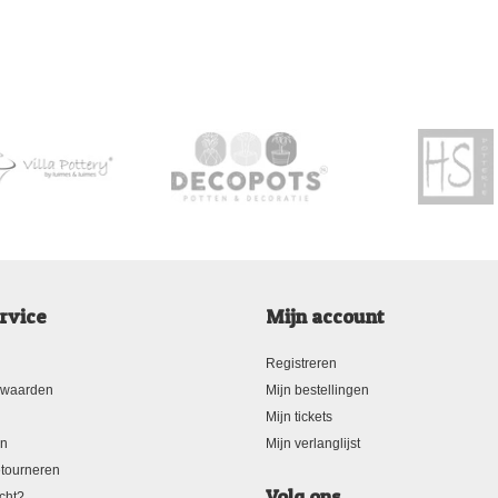
rvice
Mijn account
Registreren
rwaarden
Mijn bestellingen
Mijn tickets
en
Mijn verlanglijst
tourneren
Volg ons
cht?