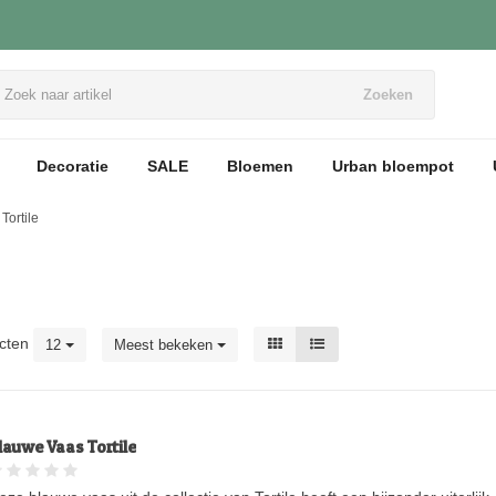
Zoeken
Decoratie
SALE
Bloemen
Urban bloempot
Tortile
cten
12
Meest bekeken
lauwe Vaas Tortile