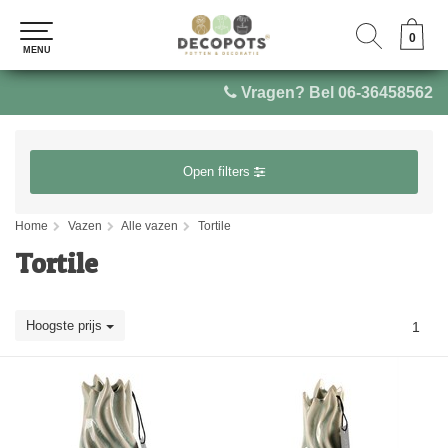
0
0
MENU
MENU
Vragen? Bel 06-36458562
Open filters
Home
Vazen
Alle vazen
Tortile
Tortile
Hoogste prijs
1