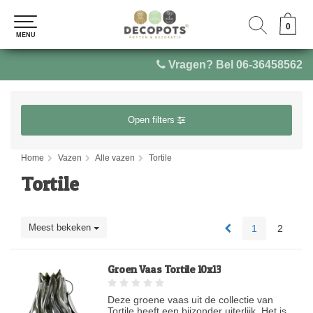
0
0
MENU
MENU
Vragen? Bel 06-36458562
Open filters
Home
Vazen
Alle vazen
Tortile
Tortile
Meest bekeken
1
2
Groen Vaas Tortile 10x13
Deze groene vaas uit de collectie van
Tortile heeft een bijzonder uiterlijk. Het is