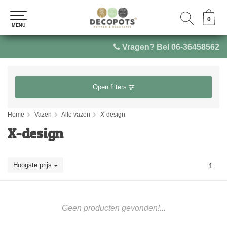
0
0
MENU
MENU
Vragen? Bel 06-36458562
Open filters
Home
Vazen
Alle vazen
X-design
X-design
Hoogste prijs
1
Geen producten gevonden!...