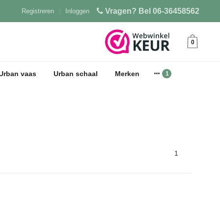
Vragen? Bel 06-36458562
Registreren
|
Inloggen
0
Urban vaas
Urban schaal
Merken
1