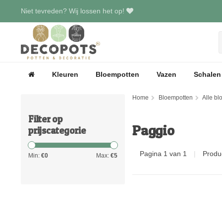
Niet tevreden? Wij lossen het op!
Kleuren
Bloempotten
Vazen
Schalen
Home
Bloempotten
Alle b
Filter op
Paggio
prijscategorie
Pagina 1 van 1
|
Produ
Min:
€
0
Max:
€
5