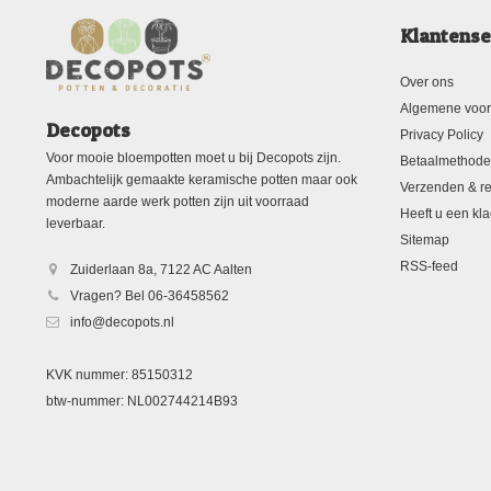
Klantense
Over ons
Algemene voo
Decopots
Privacy Policy
Voor mooie bloempotten moet u bij Decopots zijn.
Betaalmethod
Ambachtelijk gemaakte keramische potten maar ook
Verzenden & re
moderne aarde werk potten zijn uit voorraad
Heeft u een kla
leverbaar.
Sitemap
RSS-feed
Zuiderlaan 8a, 7122 AC Aalten
Vragen? Bel 06-36458562
info@decopots.nl
KVK nummer: 85150312
btw-nummer: NL002744214B93