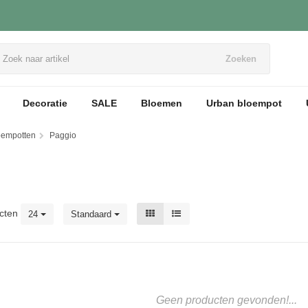
Zoeken
Decoratie
SALE
Bloemen
Urban bloempot
loempotten
Paggio
cten
24
Standaard
Geen producten gevonden!...