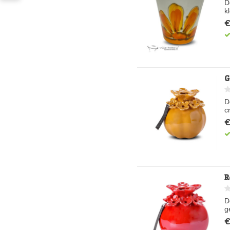
D
k
€
G
D
c
€
R
D
g
€