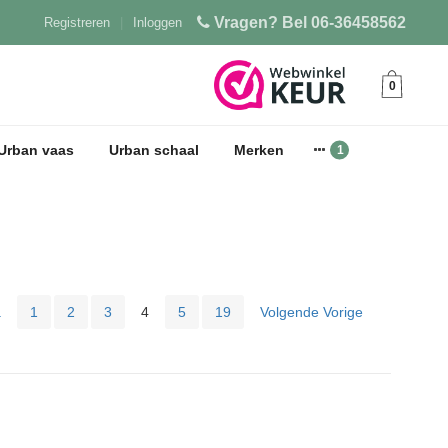
Vragen? Bel 06-36458562
Registreren
|
Inloggen
0
Urban vaas
Urban schaal
Merken
a
1
2
3
4
5
19
Volgende Vorige