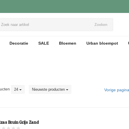
Zoeken
Decoratie
SALE
Bloemen
Urban bloempot
ucten
24
Nieuwste producten
Vorige pagin
lzas Bruin Grijs Zand