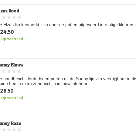
lzas Rood
e Elzas lijn kenmerkt zich door de potten uitgevoerd in rustige kleure
24,50
Op voorraad
unny Blauw
e handbeschilderde bloempotten uit de Sunny lijn zijn verkrijgbaar in d
leine beetje extra zonneschijn in jouw interieur.
28,50
Op voorraad
unny Roze