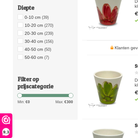
D
k
Diepte
€
0-10 cm
(39)
10-20 cm
(270)
20-30 cm
(239)
30-40 cm
(156)
Klanten gev
40-50 cm
(50)
50-60 cm
(7)
S
Filter op
D
prijscategorie
k
€
Min:
€
0
Max:
€
300
S
9,3