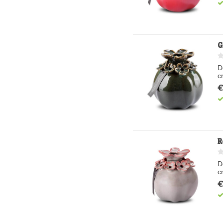
G
D
c
€
R
D
c
€