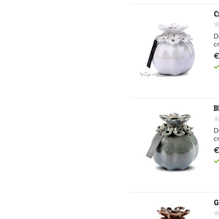
C
D
c
€
B
D
c
€
G