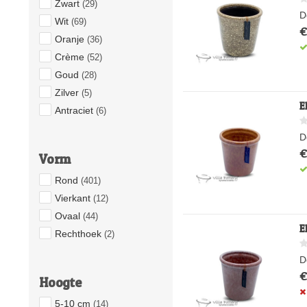
Zwart
(29)
D
Wit
(69)
€
Oranje
(36)
Crème
(52)
Goud
(28)
Zilver
(5)
E
Antraciet
(6)
D
€
Vorm
Rond
(401)
Vierkant
(12)
Ovaal
(44)
E
Rechthoek
(2)
D
€
Hoogte
5-10 cm
(14)