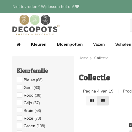
Niet tevreden? Wij lossen het op!
Kleuren
Bloempotten
Vazen
Schalen
Home
Collectie
Kleurfamilie
Collectie
Blauw
(68)
Geel
(80)
Pagina 4 van 19
|
Prod
Rood
(38)
Grijs
(57)
Bruin
(58)
Roze
(78)
E
Groen
(108)