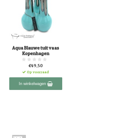
Aqua Blauwe tuit vaas
Kopenhagen
€49,50
Op voorraad
In winkelwagen