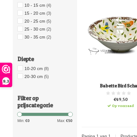
10 - 15 cm
(4)
15 - 20 cm
(3)
20 - 25 cm
(5)
25 - 30 cm
(2)
30 - 35 cm
(2)
Diepte
10-20 cm
(8)
20-30 cm
(5)
9,3
Babette Bird Scha
Filter op
€49,50
prijscategorie
Op voorraad
Min:
€
0
Max:
€
50
Pagina 1 van 1
|
Product