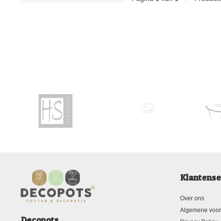
Klantense
Over ons
Algemene voo
Decopots