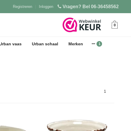
Vragen? Bel 06-36458562
Registreren
|
Inloggen
0
Urban vaas
Urban schaal
Merken
1