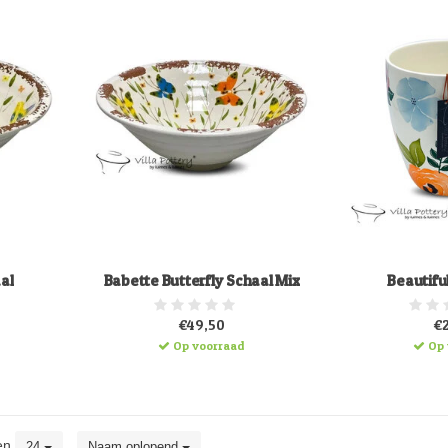
al
Babette Butterfly Schaal Mix
Beautifu
€49,50
€
Op voorraad
Op 
en
24
Naam oplopend