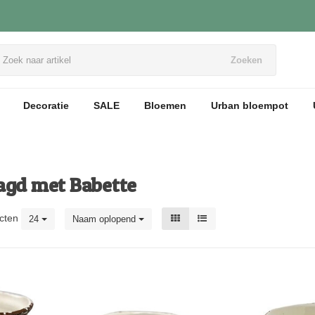
Zoeken
Decoratie
SALE
Bloemen
Urban bloempot
agd met Babette
cten
24
Naam oplopend