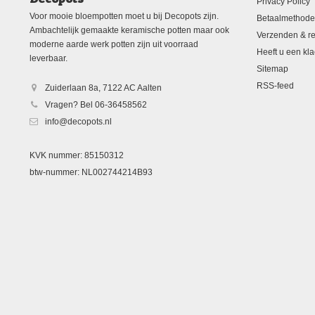
Privacy Policy
Voor mooie bloempotten moet u bij Decopots zijn.
Betaalmethod
Ambachtelijk gemaakte keramische potten maar ook
Verzenden & re
moderne aarde werk potten zijn uit voorraad
Heeft u een kla
leverbaar.
Sitemap
RSS-feed
Zuiderlaan 8a, 7122 AC Aalten
Vragen? Bel 06-36458562
info@decopots.nl
KVK nummer: 85150312
btw-nummer: NL002744214B93