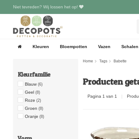
Niet tevreden? Wij lossen het op!
Kleuren
Bloempotten
Vazen
Schalen
Home
Tags
Babette
Kleurfamilie
Producten get
Blauw
(6)
Geel
(8)
Pagina 1 van 1
|
Produ
Roze
(2)
Groen
(8)
Oranje
(8)
Vorm