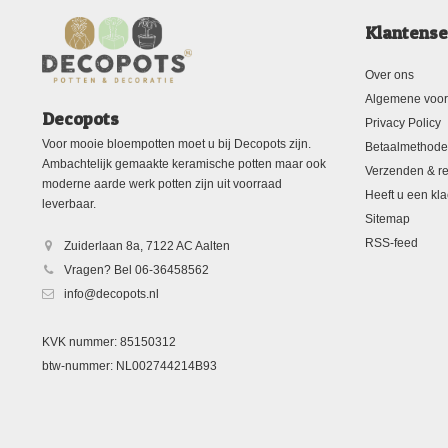
Klantense
Over ons
Algemene voo
Decopots
Privacy Policy
Voor mooie bloempotten moet u bij Decopots zijn.
Betaalmethod
Ambachtelijk gemaakte keramische potten maar ook
Verzenden & re
moderne aarde werk potten zijn uit voorraad
Heeft u een kla
leverbaar.
Sitemap
RSS-feed
Zuiderlaan 8a, 7122 AC Aalten
Vragen? Bel 06-36458562
info@decopots.nl
KVK nummer: 85150312
btw-nummer: NL002744214B93