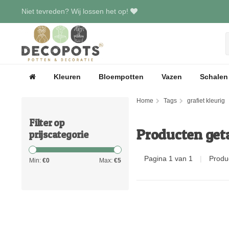
Niet tevreden? Wij lossen het op!
Kleuren
Bloempotten
Vazen
Schalen
Home
Tags
grafiet kleurig
Filter op
Producten geta
prijscategorie
Pagina 1 van 1
|
Produ
Min:
€
0
Max:
€
5