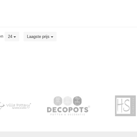
en
24
Laagste prijs