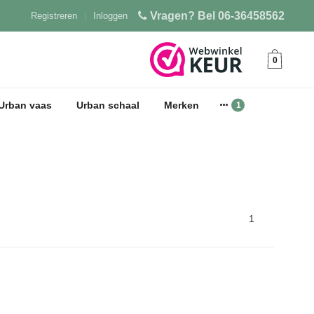
Vragen? Bel 06-36458562
Registreren
|
Inloggen
0
Urban vaas
Urban schaal
Merken
1