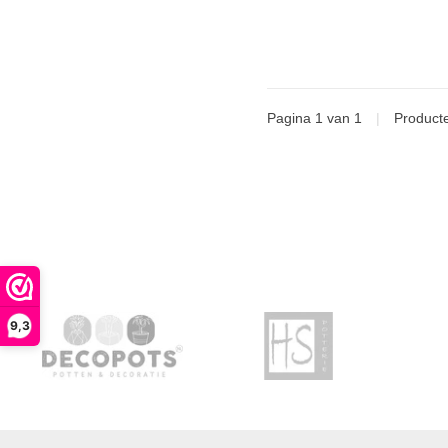
Pagina 1 van 1
|
Product
9,3