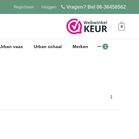
Vragen? Bel 06-36458562
Registreren
|
Inloggen
0
Urban vaas
Urban schaal
Merken
1