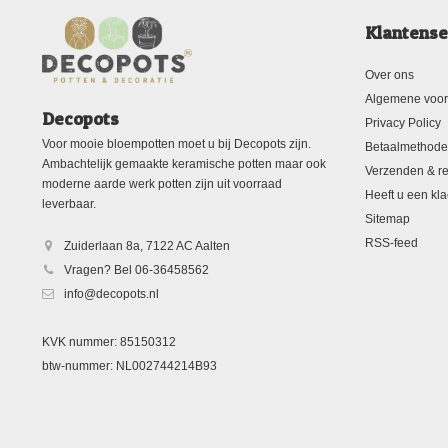
Klantense
Over ons
Algemene voo
Decopots
Privacy Policy
Voor mooie bloempotten moet u bij Decopots zijn.
Betaalmethod
Ambachtelijk gemaakte keramische potten maar ook
Verzenden & re
moderne aarde werk potten zijn uit voorraad
Heeft u een kla
leverbaar.
Sitemap
RSS-feed
Zuiderlaan 8a, 7122 AC Aalten
Vragen? Bel 06-36458562
info@decopots.nl
KVK nummer: 85150312
btw-nummer: NL002744214B93