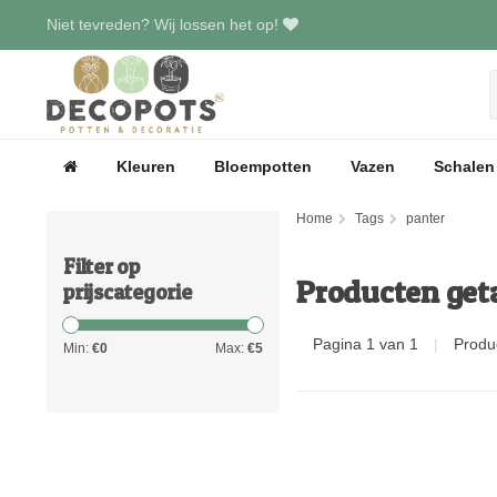
Niet tevreden? Wij lossen het op!
Kleuren
Bloempotten
Vazen
Schalen
Home
Tags
panter
Filter op
Producten get
prijscategorie
Pagina 1 van 1
|
Produ
Min:
€
0
Max:
€
5