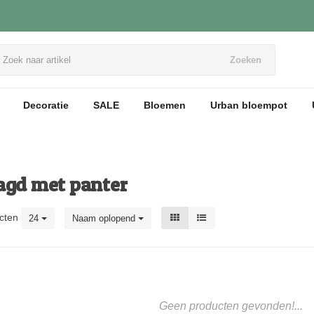
Zoeken
Decoratie
SALE
Bloemen
Urban bloempot
agd met panter
cten
24
Naam oplopend
Geen producten gevonden!...