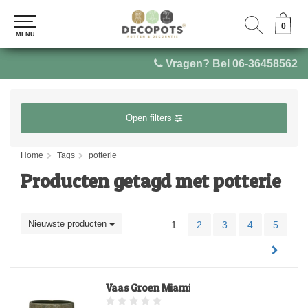
0
0
MENU
MENU
Vragen? Bel 06-36458562
Open filters
Home
Tags
potterie
Producten getagd met potterie
Nieuwste producten
1
2
3
4
5
Vaas Groen Miami