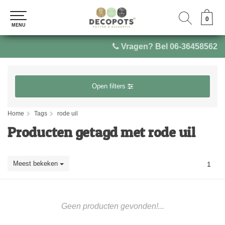
0
0
MENU
MENU
Vragen? Bel 06-36458562
Open filters
Home
Tags
rode uil
Producten getagd met rode uil
Meest bekeken
1
Geen producten gevonden!...